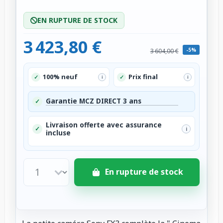
EN RUPTURE DE STOCK
3 423,80 €
-5%
3 604,00 €
100% neuf
Prix final
✓
✓
i
i
Garantie MCZ DIRECT 3 ans
✓
Livraison offerte avec assurance
✓
i
incluse
En rupture de stock