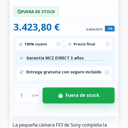
FUERA DE STOCK
3.423,80 €
-5%
3.604,00 €
100% nuevo
Precio final
✓
✓
i
i
Garantía MCZ DIRECT 3 años
✓
Entrega gratuita con seguro incluido
✓
i
Fuera de stock
La pequeña cámara FX3 de Sony completa la