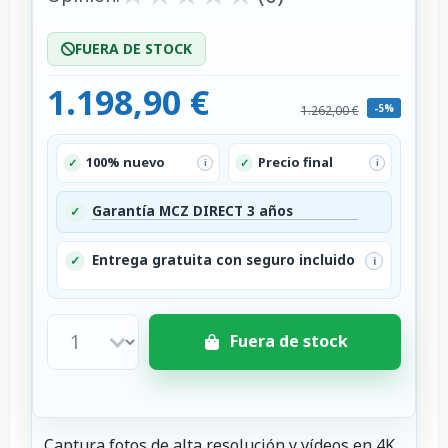
FUERA DE STOCK
1.198,90 €
-5%
1.262,00 €
100% nuevo
Precio final
✓
✓
i
i
Garantía MCZ DIRECT 3 años
✓
Entrega gratuita con seguro incluido
✓
i
Fuera de stock
Captura fotos de alta resolución y vídeos en 4K