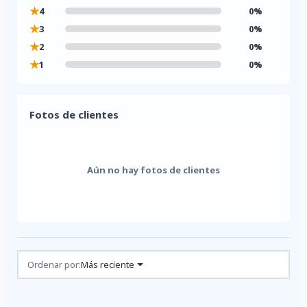
★
4
0%
★
3
0%
★
2
0%
★
1
0%
Fotos de clientes
Aún no hay fotos de clientes
Reseñas (0)
Ordenar por:
Más reciente