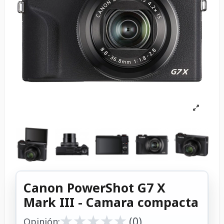
Canon PowerShot G7 X
Mark III - Camara compacta
★
★
★
★
★
★
★
★
★
★
(0)
Opinión: