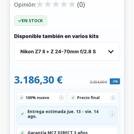
★
★
★
★
★
★
★
★
★
★
(0)
Opinión:
EN STOCK
Disponible también en varios kits
Nikon Z7 II + Z 24-70mm f/2.8 S
3.186,30 €
-5%
3.354,00 €
100% nuevo
Precio final
✓
✓
i
i
Entrega estimada jue. 13 - vie. 14
✓
i
ago.
Garantía MCZ DIRECT 3 años
✓