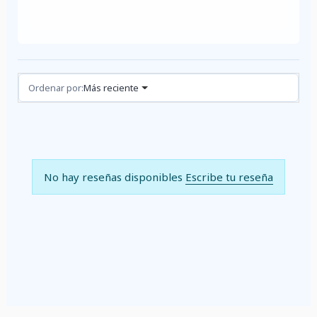
Reseñas (0)
Ordenar por:
Más reciente
No hay reseñas disponibles
Escribe tu reseña