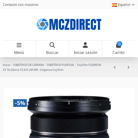
Contacte con nosotros
Español
0
Menú
Buscar
Iniciar sesión
Carrito
Inicio
OBJETIVOS DE CÁMARA
OBJETIVOS FUJIFILM
Fujifilm FUJINON
XF 16-55mm F2.8 R LM WR - Objetivo Fujifilm
-5%