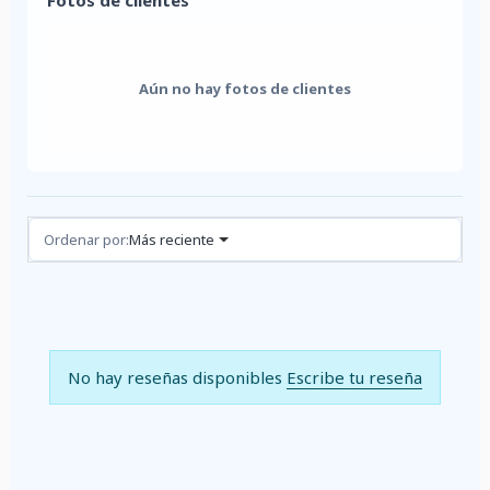
Fotos de clientes
Aún no hay fotos de clientes
Reseñas (0)
Ordenar por:
Más reciente
No hay reseñas disponibles
Escribe tu reseña