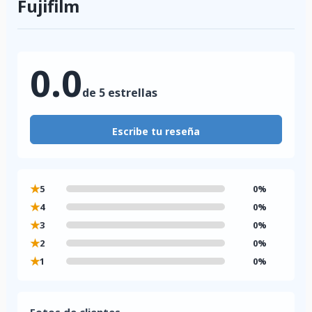
Fujifilm
0.0
de 5 estrellas
Escribe tu reseña
★
5
0%
★
4
0%
★
3
0%
★
2
0%
★
1
0%