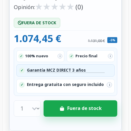
★
★
★
★
★
★
★
★
★
★
(0)
Opinión:
FUERA DE STOCK
1.074,45 €
-5%
1.131,00 €
100% nuevo
Precio final
✓
✓
i
i
Garantía MCZ DIRECT 3 años
✓
Entrega gratuita con seguro incluido
✓
i
Fuera de stock