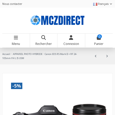
Nous contacter
Français
0
Menu
Rechercher
Connexion
Panier
Accueil
APPAREIL PHOTO HYBRIDE
Canon EOS R5 Mark II + RF 24-
105mm f/4 L IS USM
-5%