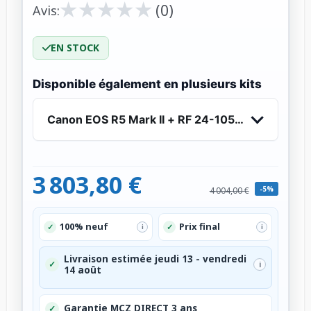
★
★
★
★
★
★
★
★
★
★
(0)
Avis:
EN STOCK
Disponible également en plusieurs kits
Canon EOS R5 Mark II + RF 24-105mm f/4 L IS 
3 803,80 €
-5%
4 004,00 €
100% neuf
Prix final
✓
✓
i
i
Livraison estimée jeudi 13 - vendredi
✓
i
14 août
Garantie MCZ DIRECT 3 ans
✓