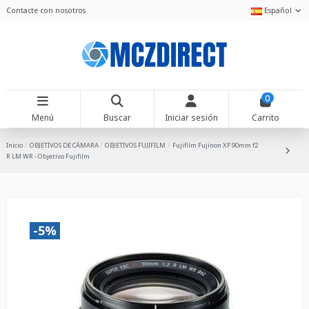
Contacte con nosotros
Español
0
Menú
Buscar
Iniciar sesión
Carrito
Inicio
OBJETIVOS DE CÁMARA
OBJETIVOS FUJIFILM
Fujifilm Fujinon XF 90mm f2
R LM WR - Objetivo Fujifilm
-5%