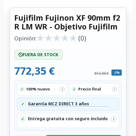
Fujifilm Fujinon XF 90mm f2
R LM WR - Objetivo Fujifilm
★
★
★
★
★
★
★
★
★
★
(0)
Opinión:
FUERA DE STOCK
772,35 €
-5%
813,00 €
100% nuevo
Precio final
✓
✓
i
i
Garantía MCZ DIRECT 3 años
✓
Entrega gratuita con seguro incluido
✓
i