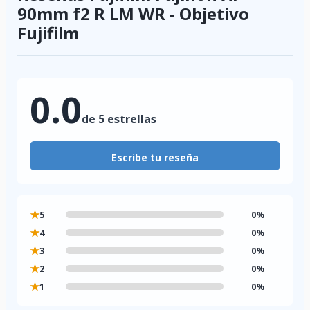
90mm f2 R LM WR - Objetivo
Fujifilm
0.0
de 5 estrellas
Escribe tu reseña
★
5
0%
★
4
0%
★
3
0%
★
2
0%
★
1
0%