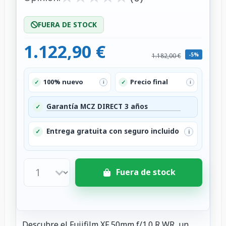
FUERA DE STOCK
1.122,90 €
-5%
1.182,00 €
100% nuevo
Precio final
✓
✓
i
i
Garantía MCZ DIRECT 3 años
✓
Entrega gratuita con seguro incluido
✓
i
Fuera de stock
Descubre el Fujifilm XF 50mm f/1.0 R WR, un