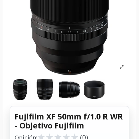
Fujifilm XF 50mm f/1.0 R WR
- Objetivo Fujifilm
★
★
★
★
★
★
★
★
★
★
(0)
Opinión: