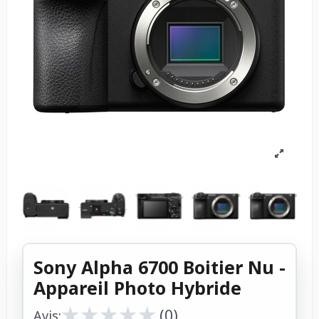
Sony Alpha 6700 Boitier Nu -
Appareil Photo Hybride
★
★
★
★
★
★
★
★
★
★
(0)
Avis: