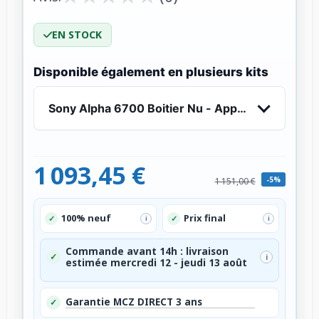
EN STOCK
Disponible également en plusieurs kits
Sony Alpha 6700 Boitier Nu - Appareil Photo Hy
1 093,45 €
-5%
1 151,00 €
100% neuf
Prix final
✓
✓
i
i
Commande avant 14h : livraison
✓
i
estimée mercredi 12 - jeudi 13 août
Garantie MCZ DIRECT 3 ans
✓