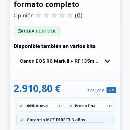
formato completo
★
★
★
★
★
★
★
★
★
★
(0)
Opinión:
FUERA DE STOCK
Disponible también en varios kits
Canon EOS R6 Mark II + RF 135mm f/1.8 L IS USM
2.910,80 €
-5%
3.064,00 €
100% nuevo
Precio final
✓
✓
i
i
Garantía MCZ DIRECT 3 años
✓