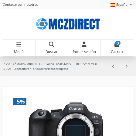
Contacte con nosotros
Español
0
Menú
Buscar
Iniciar sesión
Carrito
Inicio
CÁMARAS MIRRORLESS
Canon EOS R6 Mark II + RF 135mm f/1.8 L
IS USM - Dispositivo híbrido de formato completo
-5%