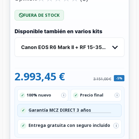
FUERA DE STOCK
Disponible también en varios kits
Canon EOS R6 Mark II + RF 15-35mm f/2.8 L IS 
2.993,45 €
-5%
3.151,00 €
100% nuevo
Precio final
✓
✓
i
i
Garantía MCZ DIRECT 3 años
✓
Entrega gratuita con seguro incluido
✓
i