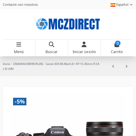
Contacte con nosotros
Español
0
Menú
Buscar
Iniciar sesión
Carrito
Inicio
CÁMARAS MIRRORLESS
Canon EOS R6 Mark II + RF 15-35mm f/2.8
L IS USM
-5%