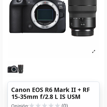
Canon EOS R6 Mark II + RF
15-35mm f/2.8 L IS USM
★
★
★
★
★
★
★
★
★
★
(0)
Opinión: