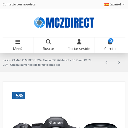
Contacte con nosotros
Español
0
Menú
Buscar
Iniciar sesión
Carrito
Inicio
CÁMARAS MIRRORLESS
Canon EOS R6 Mark II + RF 50mm f/1.2 L
USM - Cámara mirrorless de formato completo
-5%