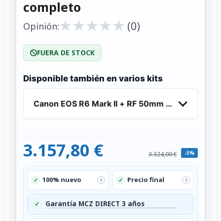
completo
★
★
★
★
★
★
★
★
★
★
(0)
Opinión:
FUERA DE STOCK
Disponible también en varios kits
Canon EOS R6 Mark II + RF 50mm f/1.2 L USM - 
3.157,80 €
-5%
3.324,00 €
100% nuevo
Precio final
✓
✓
i
i
Garantía MCZ DIRECT 3 años
✓