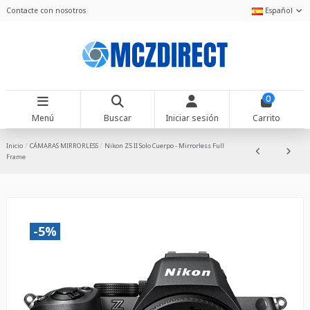
Contacte con nosotros
Español
0
Menú
Buscar
Iniciar sesión
Carrito
Inicio
CÁMARAS MIRRORLESS
Nikon Z5 II Solo Cuerpo - Mirrorless Full
Frame
-5%