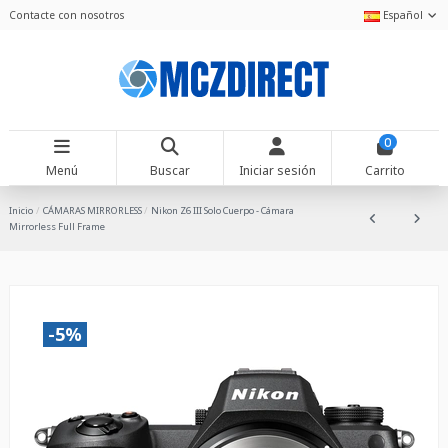
Contacte con nosotros
Español
0
Menú
Buscar
Iniciar sesión
Carrito
Inicio
CÁMARAS MIRRORLESS
Nikon Z6 III Solo Cuerpo - Cámara
Mirrorless Full Frame
-5%