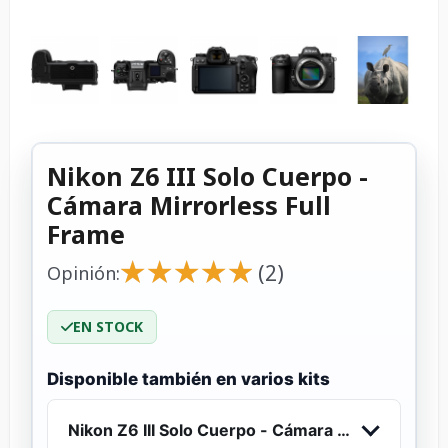
Nikon Z6 III Solo Cuerpo -
Cámara Mirrorless Full
Frame
★
★
★
★
★
★
★
★
★
★
(2)
Opinión:
EN STOCK
Disponible también en varios kits
Nikon Z6 III Solo Cuerpo - Cámara Mirrorless Ful