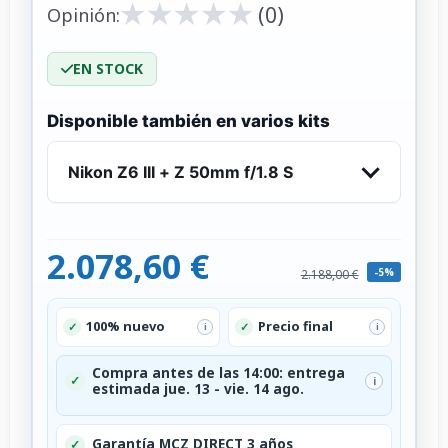
★
★
★
★
★
★
★
★
★
★
(0)
Opinión:
EN STOCK
Disponible también en varios kits
Nikon Z6 III + Z 50mm f/1.8 S
2.078,60 €
-5%
2.188,00 €
100% nuevo
Precio final
✓
✓
i
i
Compra antes de las 14:00: entrega
✓
i
estimada jue. 13 - vie. 14 ago.
Garantía MCZ DIRECT 3 años
✓