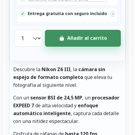
Entrega gratuita con seguro incluido
✓
i
Añadir al carrito
Descubre la
Nikon Z6 III
, la
cámara sin
espejo de formato completo
que eleva tu
fotografía al siguiente nivel.
Con un
sensor BSI de 24,5 MP
, un
procesador
EXPEED 7
de alta velocidad y
enfoque
automático inteligente
, captura cada detalle
con una nitidez espectacular.
Disfruta de ráfagas de
hasta 120 fps
,