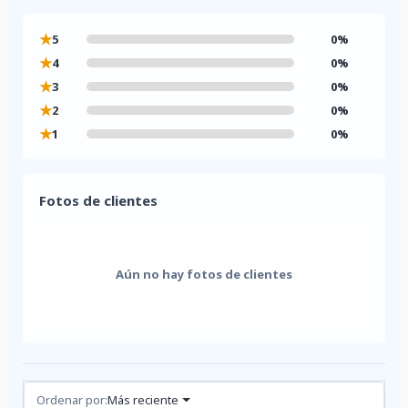
★
5
0%
★
4
0%
★
3
0%
★
2
0%
★
1
0%
Fotos de clientes
Aún no hay fotos de clientes
Reseñas (0)
Ordenar por:
Más reciente