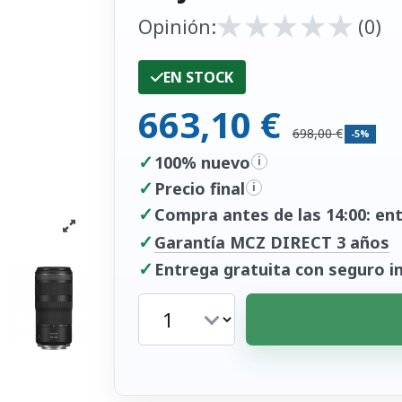
★
★
★
★
★
★
★
★
★
★
Opinión:
(0)
EN STOCK
663,10 €
698,00 €
-5%
✓
100% nuevo
i
✓
Precio final
i
✓
Compra antes de las 14:00: entr
✓
Garantía MCZ DIRECT 3 años
✓
Entrega gratuita con seguro in