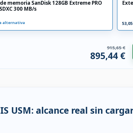
a de memoria SanDisk 128GB Extreme PRO
Exte
 SDXC 300 MB/s
a alternativa
53,05
915,65 €
895,44 €
os compatibles. 20,20 € ahorrados.
S USM: alcance real sin carga