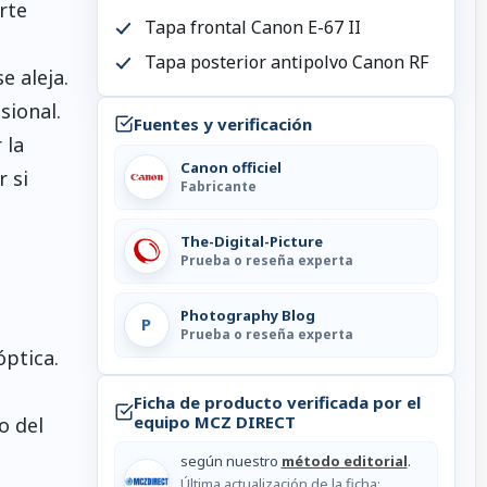
rte
Tapa frontal Canon E-67 II
Tapa posterior antipolvo Canon RF
e aleja.
sional.
Fuentes y verificación
 la
Canon officiel
r si
Fabricante
The-Digital-Picture
Prueba o reseña experta
Photography Blog
P
Prueba o reseña experta
óptica.
Ficha de producto verificada por el
equipo MCZ DIRECT
o del
según nuestro
método editorial
.
Última actualización de la ficha: