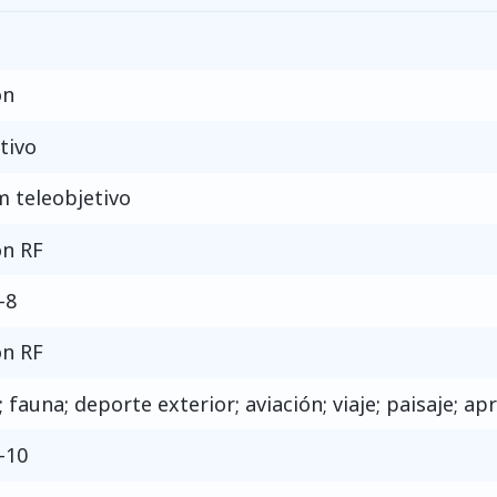
on
tivo
 teleobjetivo
n RF
-8
n RF
; fauna; deporte exterior; aviación; viaje; paisaje; a
-10