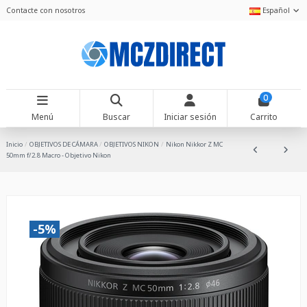
Contacte con nosotros
Español
0
Menú
Buscar
Iniciar sesión
Carrito
Inicio
OBJETIVOS DE CÁMARA
OBJETIVOS NIKON
Nikon Nikkor Z MC
50mm f/2.8 Macro - Objetivo Nikon
-5%