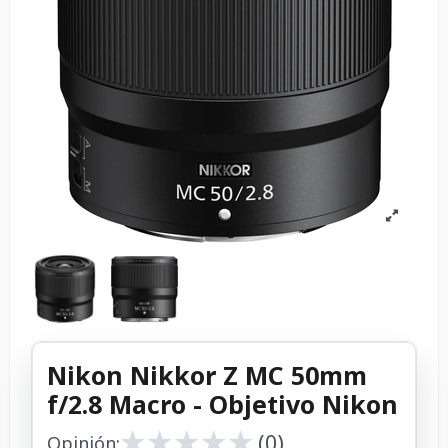
Nikon Nikkor Z MC 50mm
f/2.8 Macro - Objetivo Nikon
★
★
★
★
★
★
★
★
★
★
(0)
Opinión: