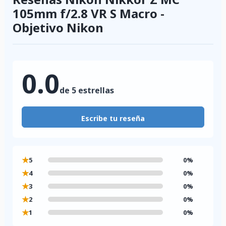
105mm f/2.8 VR S Macro -
Objetivo Nikon
0.0
de 5 estrellas
Escribe tu reseña
★
5
0%
★
4
0%
★
3
0%
★
2
0%
★
1
0%