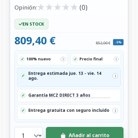
★
★
★
★
★
★
★
★
★
★
(0)
Opinión:
EN STOCK
809,40 €
-5%
852,00 €
100% nuevo
Precio final
✓
✓
i
i
Entrega estimada jue. 13 - vie. 14
✓
i
ago.
Garantía MCZ DIRECT 3 años
✓
Entrega gratuita con seguro incluido
✓
i
Añadir al carrito