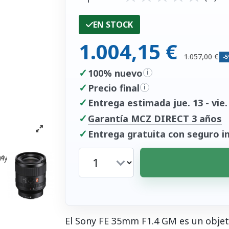
EN STOCK
1.004,15 €
1.057,00 €
-
✓
100% nuevo
i
✓
Precio final
i
✓
Entrega estimada jue. 13 - vie.
✓
Garantía MCZ DIRECT 3 años
✓
Entrega gratuita con seguro in
El Sony FE 35mm F1.4 GM es un objet