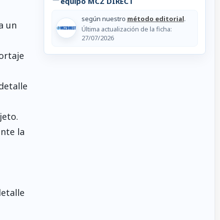
equipo MCZ DIRECT
según nuestro
método editorial
.
a un
Última actualización de la ficha:
27/07/2026
ortaje
detalle
eto.
nte la
etalle