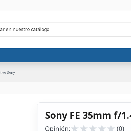
tivo Sony
Sony FE 35mm f/1.
★
★
★
★
★
★
★
★
★
★
Opinión:
(0)