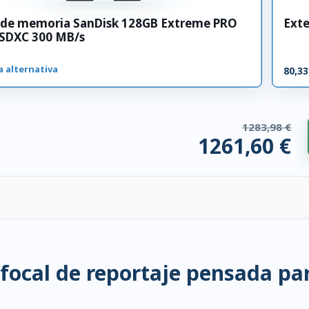
a de memoria SanDisk 128GB Extreme PRO
Exte
 SDXC 300 MB/s
a alternativa
80,33
1283,98 €
1261,60 €
os compatibles. 22,39 € ahorrados.
ocal de reportaje pensada par