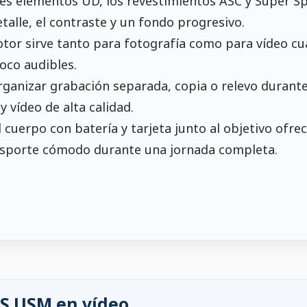
res elementos UD, los revestimientos ASC y Super S
talle, el contraste y un fondo progresivo.
otor sirve tanto para fotografía como para vídeo c
oco audibles.
rganizar grabación separada, copia o relevo durant
vídeo de alta calidad.
l cuerpo con batería y tarjeta junto al objetivo ofre
ansporte cómodo durante una jornada completa.
IS USM en vídeo