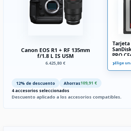
Tarjet
SanDis
Canon EOS R1 + RF 135mm
PRO CFe
f/1.8 L IS USM
›
6.425,80 €
Elige un
109,91 €
12% de descuento
Ahorras
4 accesorios seleccionados
Descuento aplicado a los accesorios compatibles.
4 accesorios seleccionados. Descuento aplicado a los accesor