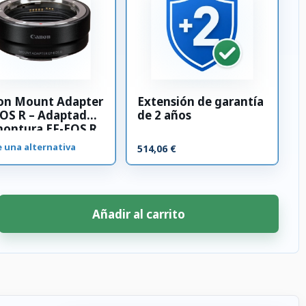
on Mount Adapter
Extensión de garantía
OS R – Adaptador
de 2 años
montura EF-EOS R
e una alternativa
514,06 €
Añadir al carrito