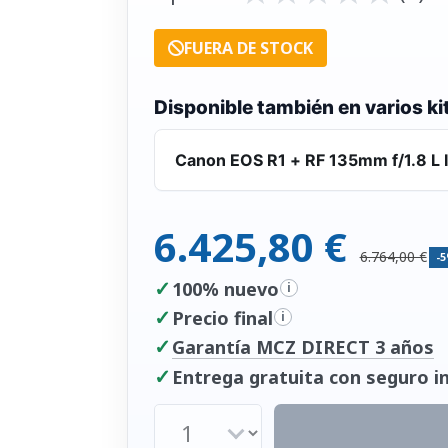
FUERA DE STOCK
Disponible también en varios ki
Canon EOS R1 + RF 135mm f/1.8 L 
6.425,80 €
6.764,00 €
-
✓
100% nuevo
i
✓
Precio final
i
✓
Garantía MCZ DIRECT 3 años
✓
Entrega gratuita con seguro in