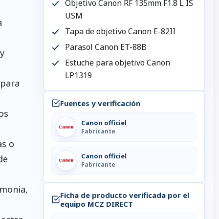
Objetivo Canon RF 135mm F1.8 L IS
USM
a
Tapa de objetivo Canon E-82II
Parasol Canon ET-88B
y
Estuche para objetivo Canon
LP1319
 para
Fuentes y verificación
os
Canon officiel
Fabricante
as o
Canon officiel
de
Fabricante
emonia,
Ficha de producto verificada por el
equipo MCZ DIRECT