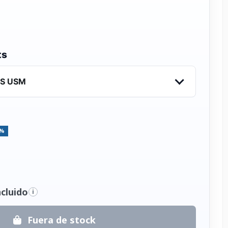
ts
IS USM
5%
cluido
i
Fuera de stock