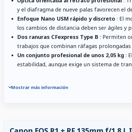
Óptica orientada al retrato profesional
: T
y el diafragma de nueve palas favorecen el de
Enfoque Nano USM rápido y discreto
: El m
los cambios de distancia deben ser ágiles y p
Dos ranuras CFexpress Type B
: Permiten o
trabajos que combinan ráfagas prolongadas y 
Un conjunto profesional de unos 2,05 kg
: E
estabilidad, aunque exige un sistema de tr
Mostrar más información
Canon EOS R1 + RF 135mm f/1.8 L 