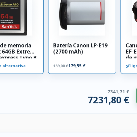
a de memoria
Batería Canon LP-E19
Can
k 64GB Extreme
(2700 mAh)
EF-E
xpress Typo B
de 
›
179,55 €
a alternativa
Elig
189,00 €
7341,71 €
7231,80 €
ios compatibles. 109,91 € ahorrados.