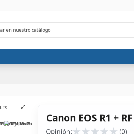
Canon EOS R1 + RF
★
★
★
★
★
★
★
★
★
★
Opinión:
(0)