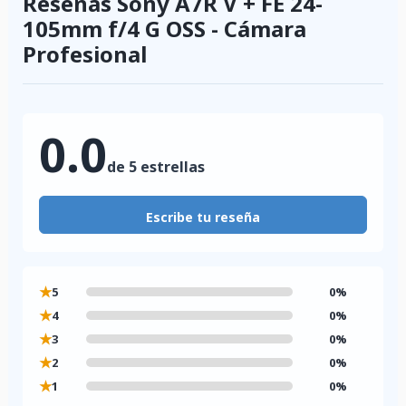
Reseñas Sony A7R V + FE 24-
105mm f/4 G OSS - Cámara
Profesional
0.0
de 5 estrellas
Escribe tu reseña
★
5
0%
★
4
0%
★
3
0%
★
2
0%
★
1
0%