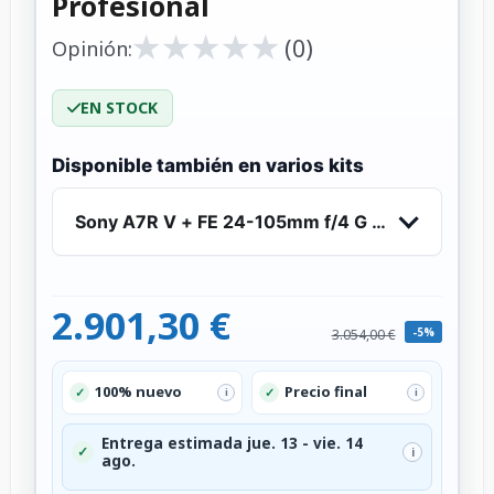
Profesional
★
★
★
★
★
★
★
★
★
★
(0)
Opinión:
EN STOCK
Disponible también en varios kits
Sony A7R V + FE 24-105mm f/4 G OSS - Cámara 
2.901,30 €
-5%
3.054,00 €
100% nuevo
Precio final
✓
✓
i
i
Entrega estimada jue. 13 - vie. 14
✓
i
ago.