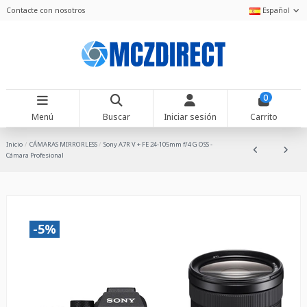
Contacte con nosotros
Español
0
Menú
Buscar
Iniciar sesión
Carrito
Inicio
CÁMARAS MIRRORLESS
Sony A7R V + FE 24-105mm f/4 G OSS -
Cámara Profesional
-5%