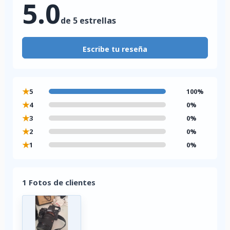
5.0
de 5 estrellas
Escribe tu reseña
★
5
100%
★
4
0%
★
3
0%
★
2
0%
★
1
0%
1 Fotos de clientes