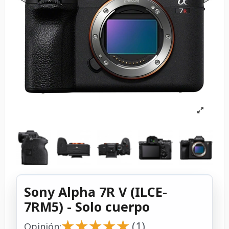
Sony Alpha 7R V (ILCE-
7RM5) - Solo cuerpo
★
★
★
★
★
★
★
★
★
★
(1)
Opinión: