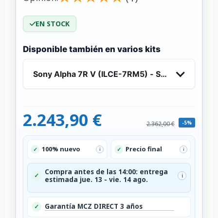
EN STOCK
Disponible también en varios kits
Sony Alpha 7R V (ILCE-7RM5) - Solo cuerpo
2.243,90 €
-5%
2.362,00 €
100% nuevo
Precio final
✓
✓
i
i
Compra antes de las 14:00: entrega
✓
i
estimada jue. 13 - vie. 14 ago.
Garantía MCZ DIRECT 3 años
✓