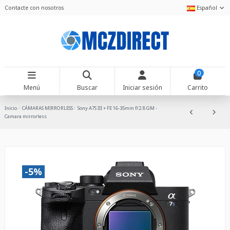
Contacte con nosotros
Español
0
Menú
Buscar
Iniciar sesión
Carrito
Inicio
CÁMARAS MIRRORLESS
Sony A7S III + FE 16-35mm f/2.8 GM -
Camara mirrorless
-5%