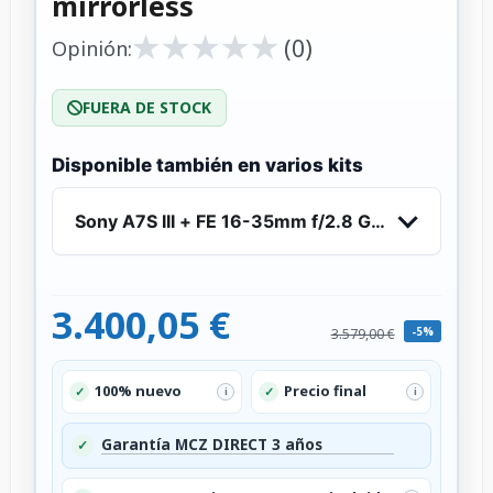
mirrorless
★
★
★
★
★
★
★
★
★
★
(0)
Opinión:
FUERA DE STOCK
Disponible también en varios kits
Sony A7S III + FE 16-35mm f/2.8 GM - Camara m
3.400,05 €
-5%
3.579,00 €
100% nuevo
Precio final
✓
✓
i
i
Garantía MCZ DIRECT 3 años
✓