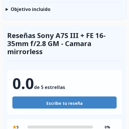
Objetivo incluido
Reseñas Sony A7S III + FE 16-
35mm f/2.8 GM - Camara
mirrorless
0.0
de 5 estrellas
Escribe tu reseña
★
5
0%