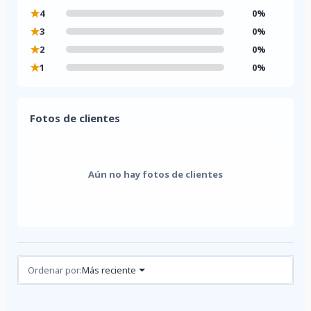
★
4
0%
★
3
0%
★
2
0%
★
1
0%
Fotos de clientes
Aún no hay fotos de clientes
Reseñas (0)
Ordenar por:
Más reciente