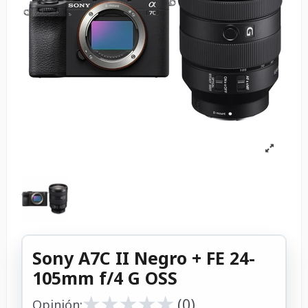
Sony A7C II Negro + FE 24-
105mm f/4 G OSS
★
★
★
★
★
★
★
★
★
★
(0)
Opinión: