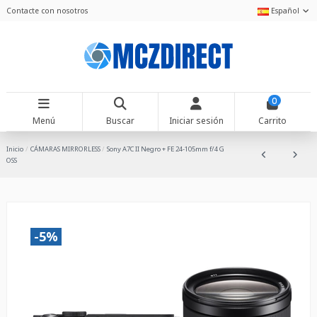
Contacte con nosotros
Español
0
Menú
Buscar
Iniciar sesión
Carrito
Inicio
CÁMARAS MIRRORLESS
Sony A7C II Negro + FE 24-105mm f/4 G
OSS
-5%