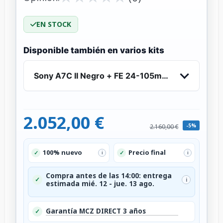
EN STOCK
Disponible también en varios kits
Sony A7C II Negro + FE 24-105mm f/4 G OSS
2.052,00 €
-5%
2.160,00 €
100% nuevo
Precio final
✓
✓
i
i
Compra antes de las 14:00: entrega
✓
i
estimada mié. 12 - jue. 13 ago.
Garantía MCZ DIRECT 3 años
✓