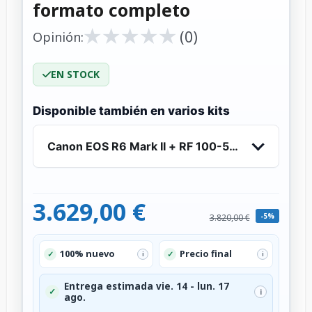
formato completo
★
★
★
★
★
★
★
★
★
★
(0)
Opinión:
EN STOCK
Disponible también en varios kits
Canon EOS R6 Mark II + RF 100-500mm f/4.5-7.1
3.629,00 €
-5%
3.820,00 €
100% nuevo
Precio final
✓
✓
i
i
Entrega estimada vie. 14 - lun. 17
✓
i
ago.