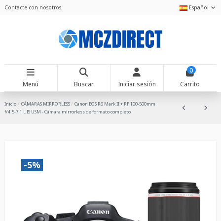
Contacte con nosotros
Español
0
Menú
Buscar
Iniciar sesión
Carrito
Inicio
CÁMARAS MIRRORLESS
Canon EOS R6 Mark II + RF 100-500mm
f/4.5-7.1 L IS USM - Cámara mirrorless de formato completo
-5%