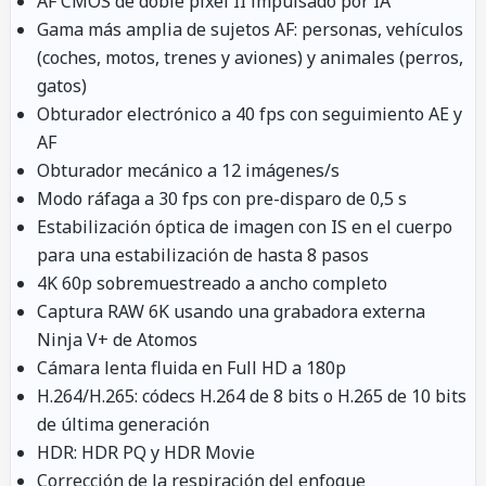
AF CMOS de doble píxel II impulsado por IA
Gama más amplia de sujetos AF: personas, vehículos
(coches, motos, trenes y aviones) y animales (perros,
gatos)
Obturador electrónico a 40 fps con seguimiento AE y
AF
Obturador mecánico a 12 imágenes/s
Modo ráfaga a 30 fps con pre-disparo de 0,5 s
Estabilización óptica de imagen con IS en el cuerpo
para una estabilización de hasta 8 pasos
4K 60p sobremuestreado a ancho completo
Captura RAW 6K usando una grabadora externa
Ninja V+ de Atomos
Cámara lenta fluida en Full HD a 180p
H.264/H.265: códecs H.264 de 8 bits o H.265 de 10 bits
de última generación
HDR: HDR PQ y HDR Movie
Corrección de la respiración del enfoque